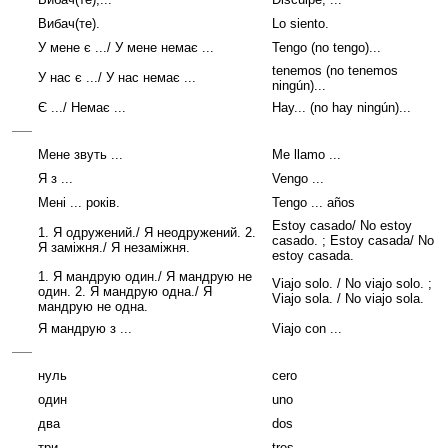
Вибач(те).
Lo siento.
У мене є .../ У мене немає ...
Tengo (no tengo)...
tenemos (no tenemos
У нас є .../ У нас немає ...
ningún)...
Є .../ Немає ...
Hay... (no hay ningún)...
Мене звуть ...
Me llamo ...
Я з ...
Vengo ...
Мені ... років.
Tengo ... años
Estoy casado/ No estoy
1. Я одружений./ Я неодружений. 2.
casado. ; Estoy casada/ No
Я заміжня./ Я незаміжня.
estoy casada.
1. Я мандрую один./ Я мандрую не
Viajo solo. / No viajo solo. ;
один. 2. Я мандрую одна./ Я
Viajo sola. / No viajo sola.
мандрую не одна.
Я мандрую з ...
Viajo con ...
нуль
cero
один
uno
два
dos
три
tres