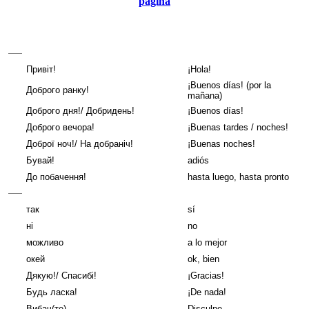
página
Привіт!
¡Hola!
¡Buenos días! (por la
Доброго ранку!
mañana)
Доброго дня!/ Добридень!
¡Buenos días!
Доброго вечора!
¡Buenas tardes / noches!
Доброї ноч!/ На добраніч!
¡Buenas noches!
Бувай!
adiós
До побачення!
hasta luego, hasta pronto
так
sí
ні
no
можливо
a lo mejor
окей
ok, bien
Дякую!/ Спасибі!
¡Gracias!
Будь ласка!
¡De nada!
Вибач(те),...
Disculpe, ...