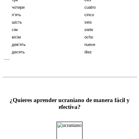
чотири
cuatro
п’ять
cinco
шість
seis
сім
siete
вісім
ocho
дев’ять
nueve
десять
diez
¿Quieres aprender ucraniano de manera fácil y
efectiva?