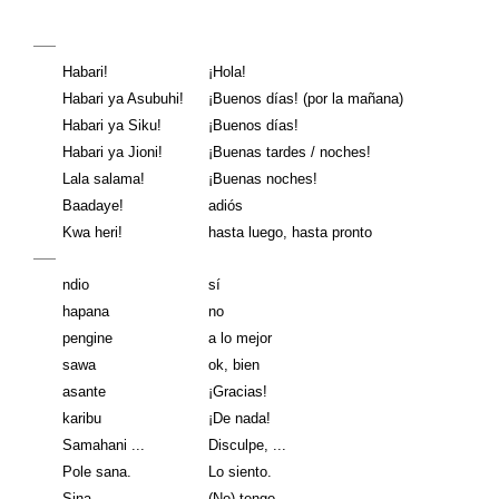
Habari!
¡Hola!
Habari ya Asubuhi!
¡Buenos días! (por la mañana)
Habari ya Siku!
¡Buenos días!
Habari ya Jioni!
¡Buenas tardes / noches!
Lala salama!
¡Buenas noches!
Baadaye!
adiós
Kwa heri!
hasta luego, hasta pronto
ndio
sí
hapana
no
pengine
a lo mejor
sawa
ok, bien
asante
¡Gracias!
karibu
¡De nada!
Samahani ...
Disculpe, ...
Pole sana.
Lo siento.
Sina ...
(No) tengo ...