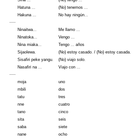
Hatuna ...
(No) tenemos ...
Hakuna ...
No hay ningún...
Ninaitwa...
Me llamo ...
Ninatoka...
Vengo ...
Nina miaka...
Tengo ... años
Sijaolewa.
(No) estoy casado. / (No) estoy casada.
Sisafiri peke yangu.
(No) viajo solo.
Nasafiri na ...
Viajo con ...
moja
uno
mbili
dos
tatu
tres
nne
cuatro
tano
cinco
sita
seis
saba
siete
nane
ocho