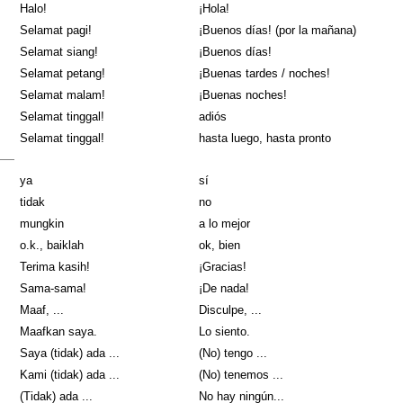
Halo!
¡Hola!
Selamat pagi!
¡Buenos días! (por la mañana)
Selamat siang!
¡Buenos días!
Selamat petang!
¡Buenas tardes / noches!
Selamat malam!
¡Buenas noches!
Selamat tinggal!
adiós
Selamat tinggal!
hasta luego, hasta pronto
ya
sí
tidak
no
mungkin
a lo mejor
o.k., baiklah
ok, bien
Terima kasih!
¡Gracias!
Sama-sama!
¡De nada!
Maaf, ...
Disculpe, ...
Maafkan saya.
Lo siento.
Saya (tidak) ada ...
(No) tengo ...
Kami (tidak) ada ...
(No) tenemos ...
(Tidak) ada ...
No hay ningún...