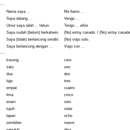
Nama saya ...
Me llamo ...
Saya datang ...
Vengo ...
Umur saya ialah ... tahun.
Tengo ... años
Saya sudah (belum) berkahwin.
(No) estoy casado. / (No) estoy casada
Saya (tidak) berlancong sendiri.
(No) viajo solo.
Saya berlancong dengan ...
Viajo con ...
kosong
cero
satu
uno
dua
dos
tiga
tres
empat
cuatro
lima
cinco
enam
seis
tujuh
siete
lapan
ocho
sembilan
nueve
sepuluh
diez