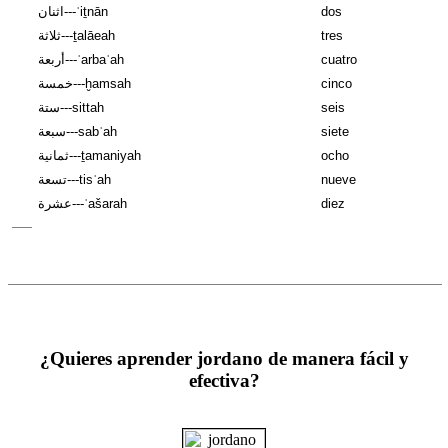
اثنان---ʾiṯnān
dos
ثلاثة---ṯalāeah
tres
أربعة---ʾarbaʿah
cuatro
خمسة---ḫamsah
cinco
ستة---sittah
seis
سبعة---sabʿah
siete
ثمانية---ṯamaniyah
ocho
تسعة---tisʿah
nueve
عشرة---ʿašarah
diez
¿Quieres aprender jordano de manera fácil y
efectiva?