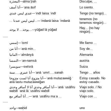
المعذرة---almaʿṯrah
Disculpe, ...
أنا آسف---ʾana āsif
Lo siento.
عندي ليس عندي---ʿindī laisa ʿindī
Tengo (no tengo)...
tenemos (no
... ليس ليس عندنا...---ʿindanā laisa ʿindanā
tenemos ningún)...
Hay... (no hay
يوجد... لا يوجد...---yūğad lā yūğad
ningún)...
إسمي---ʾismī
Me llamo ...
أنا من---ʾanā min...
Soy de...
المانيا---ʾalmānyā
Alemania
النمسا---ʾan-namsā
austria
سويسرا---swīsrā
Suiza
أنا عمري.....سنة---ʾanā ʿumrī.....sanah
Tengo ... años
أنا متزوج أنا لست متزوجا---ʾanā mutazawwiğ ʾ
Estoy casado. No
anā lastu mutazawwiğan
estoy casado.
أنا أسافر وحدي أنا لا أسافر وحدي---ʾanā ʾusāfiru
Viajo solo. / No
waḥdī ʾanā lā ʾusāfiru waḥdī
viajo solo.
أنا أسافر مع...---ʾanā ʾusāfiru maʿa ...
Viajo con ...
واحد---waḥid
uno