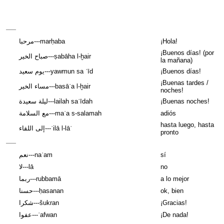
مرحبا---marḥaba
¡Hola!
¡Buenos días! (por
صباح الخير---ṣabāha l-ḫair
la mañana)
يوم سعيد---yawmun sa ʾīd
¡Buenos días!
¡Buenas tardes /
مساء الخير---basāʾa l-ḫair
noches!
ليلة سعيدة---lailah saʿīdah
¡Buenas noches!
مع السلامة---maʿa s-salamah
adiós
hasta luego, hasta
إلى اللقاء---ʾilā l-lāʾ
pronto
نعم---naʿam
sí
لا---lā
no
ربما---rubbamā
a lo mejor
حسنا---ḥasanan
ok, bien
شكرا---šukran
¡Gracias!
عفوا---ʿafwan
¡De nada!